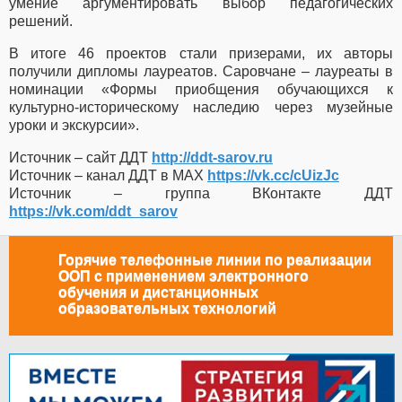
умение аргументировать выбор педагогических
решений.
В итоге 46 проектов стали призерами, их авторы
получили дипломы лауреатов. Саровчане – лауреаты в
номинации «Формы приобщения обучающихся к
культурно-историческому наследию через музейные
уроки и экскурсии».
Источник – сайт ДДТ
http://ddt-sarov.ru
Источник – канал ДДТ в МАХ
https://vk.cc/cUizJc
Источник – группа ВКонтакте ДДТ
https://vk.com/ddt_sarov
Горячие телефонные линии по реализации
ООП с применением электронного
обучения и дистанционных
образовательных технологий