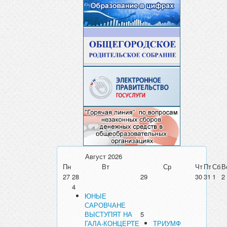
Август
2026
Пн
Вт
Ср
Чт
Пт
Сб
В
27
28
29
30
31
1
2
4
ЮНЫЕ
САРОВЧАНЕ
ВЫСТУПЯТ НА
5
ГАЛА-КОНЦЕРТЕ
ТРИУМФ