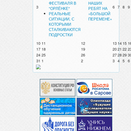
ФЕСТИВАЛЯ В
НАШИХ
3
6
7
8
9
"ОРЛЁНКЕ"
РЕБЯТ НА
РЕАЛЬНЫЕ
«БОЛЬШОЙ
СИТУАЦИИ, С
ПЕРЕМЕНЕ»
КОТОРЫМИ
СТАЛКИВАЮТСЯ
ПОДРОСТКИ
10
11
12
13
14
15
1
17
18
19
20
21
22
2
24
25
26
27
28
29
3
31
1
2
3
4
5
6