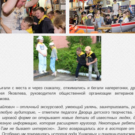
ыгали с места и через скакалку, отжимались и бегали наперегонки, д
гея Яковлева, руководителя общественной организации ветеран
кова.
айлович – отличный экскурсовод, умеющий увлечь, заинтриговать, 
 любую аудиторию,
– отметили педагоги Дворца детского творчества.
й, игровой форме он открывает новые детали об известных людях, 
лезную информацию, которая расширяет кругозор. Некоторые ребята
 «Там не бывает интересно». Зато возвращались все в восторге от 
 Особенно им понравилась история рода Ушаковых и пингвин-талисман