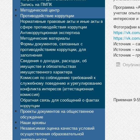
Запись на ПМПК
Программа «А
Методический центр
учетом опыта
Противодействие коррупции
интересное и
Нормативные правовые акты и иные акты в
сфере противодействия коррупции
Фотографии м
Антикоррупционная экспертиза
https://vk.co
Методические материалы
https://vk.co
Формы документов, связанных с
Источник – с
противодействием коррупции, для
Источник – к
заполнения
Источник – г
Сведения о доходах, расходах, об
Опублико
имуществе и обязательствах
имущественного характера
Комиссия по соблюдению требований к
служебному поведению и урегулированию
конфликта интересов (аттестационная
комиссия)
Обратная связь для сообщений о фактах
Приемная 9-55
коррупции
Проекты документов на общественное
обсуждение
Наши архивы
Независимая оценка качества условий
осуществления образовательной
деятельности