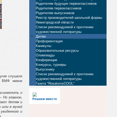
Родителям будущих первоклассников
Родителям первоклассников
Родителям выпускников
Реестр производителей школьной формы
Нижегородской области
Списки рекомендуемой к прочтению
художественной литературы
Детям
Профориентация
Каникулы
Образовательные ресурсы
Олимпиады
Конференции
Конкурсы, турниры
Выпускнику
Списки рекомендуемой к прочтению
ругие слушали
художественной литературы
ов ВМФ имени
Газета "RosatomsCOOL"
расшевелить и
– Но главное,
Решаем вместе
дает детям и
 шли в музей
увиденного и
.