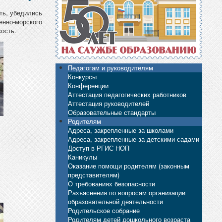
ть, убедились
енно-морского
ость.
Педагогам и руководителям
Конкурсы
Конференции
Аттестация педагогических работников
Аттестация руководителей
Образовательные стандарты
Родителям
Адреса, закрепленные за школами
Адреса, закрепленные за детскими садами
Доступ в РГИС НОП
Каникулы
Оказание помощи родителям (законным
представителям)
О требованиях безопасности
Разъяснения по вопросам организации
образовательной деятельности
Родительское собрание
Родителям детей дошкольного возраста