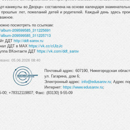
рт-каникулы во Дворце» составлена на основе календаря знаменательн
 прошлых лет, пожеланий детей и родителей. Каждый день здесь прои
 важное.
ожно посмотреть по ссылкам:
m/album-209599585_311225691
m/album-209599585_311225713
айт ДДТ
http://ddt-sarov.ru
анал ДДТ в МАХ
https://vk.cc/cUizJc
руппа ВКонтакте ДДТ
https://vk.com/ddt_sarov
вано: 05.06.2026 08:40
Почтовый адрес: 607190, Нижегородская область
ул. Гагарина, дом 6;
Электронный адрес:
info@edusarov.ru
; Адрес по
Интернет:
https://www.edusarov.ru
;
-00; +78312119807; Факс: (83130) 9-55-09