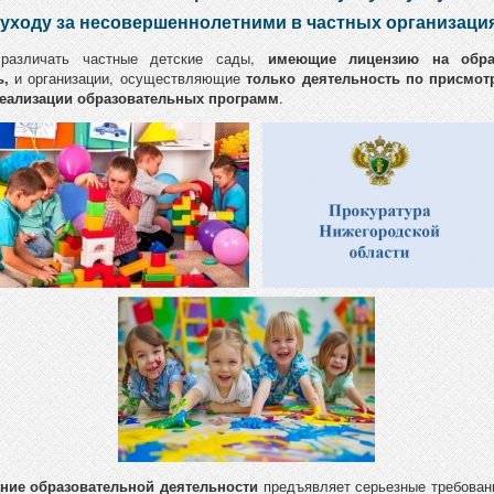
 уходу за несовершеннолетними в частных организаци
 различать частные детские сады,
имеющие лицензию на обра
ь,
и организации, осуществляющие
только деятельность по присмотр
реализации образовательных программ
.
ние образовательной деятельности
предъявляет серьезные требован