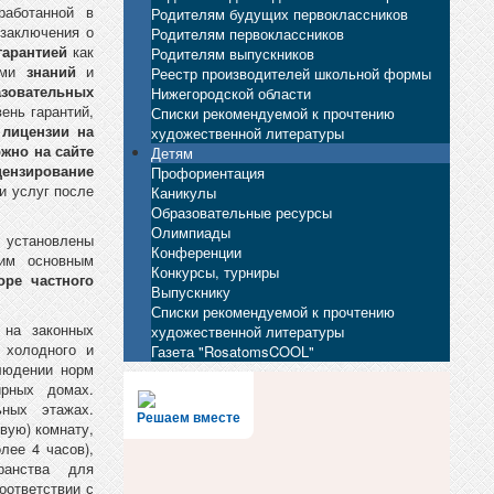
работанной в
Родителям будущих первоклассников
 заключения о
Родителям первоклассников
гарантией
как
Родителям выпускников
 ими
знаний
и
Реестр производителей школьной формы
азовательных
Нижегородской области
ень гарантий,
Списки рекомендуемой к прочтению
о
лицензии на
художественной литературы
жно на сайте
Детям
ензирование
Профориентация
и услуг после
Каникулы
Образовательные ресурсы
Олимпиады
, установлены
Конференции
щим основным
Конкурсы, турниры
ре частного
Выпускнику
Списки рекомендуемой к прочтению
 на законных
художественной литературы
 холодного и
Газета "RosatomsCOOL"
блюдении норм
ирных домах.
ных этажах.
Решаем вместе
овую) комнату,
лее 4 часов),
ранства для
оответствии с