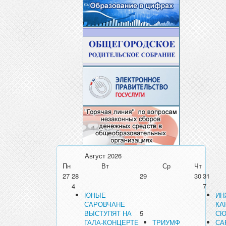
Август
2026
Пн
Вт
Ср
Чт
27
28
29
30
31
4
7
ЮНЫЕ
ИН
САРОВЧАНЕ
КА
ВЫСТУПЯТ НА
5
СЮ
ГАЛА-КОНЦЕРТЕ
ТРИУМФ
СА