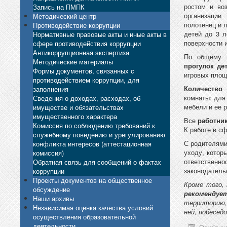
ростом и во
Запись на ПМПК
организации
Методический центр
полотенец и 
Противодействие коррупции
детей до 3 
Нормативные правовые акты и иные акты в
поверхности 
сфере противодействия коррупции
Антикоррупционная экспертиза
По общему 
Методические материалы
прогулок де
Формы документов, связанных с
игровых площ
противодействием коррупции, для
Количество
заполнения
комнаты: для 
Сведения о доходах, расходах, об
мебели и ее р
имуществе и обязательствах
имущественного характера
Все
работни
Комиссия по соблюдению требований к
К работе в с
служебному поведению и урегулированию
С родителям
конфликта интересов (аттестационная
уходу, котор
комиссия)
ответственно
Обратная связь для сообщений о фактах
законодатель
коррупции
Проекты документов на общественное
Кроме того,
обсуждение
рекоменду
Наши архивы
территорию,
Независимая оценка качества условий
ней, побесед
осуществления образовательной
деятельности