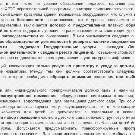
ы, в том числе по уровню образования педагогов, наличию раз
 с ФГОС образовательной программы, санитарно-эпидемиологического
 санитарным правилам зданий, помещений, оборудования, что служит
о уровня
безопасности
воспитанников, так и уровня получаемых
родителями заключается
договор о предоставлении
платных
обр
ый не может содержать условия, ограничивающие или снижающие уров
х законодательством об образовании. В нем указываются сведения 
ие образовательной деятельности (проверить наличие лицензии мо
v
.
ru
- подраздел Государственные услуги - вкладка Лиц
ьной деятельности - сводный реестр лицензий)
. Повышение стоимост
оговора не допускается, кроме увеличения с учетом уровня инфляции.
аций, оказывающих
только услуги по присмотру и уходу за детьми
ие нормативы. Между тем они должны соответствовать следую
, на которые необходимо
обращать внимание
родителям
при выбо
ии или индивидуального предпринимателя должно быть в наличии
благоустроенное помещение
, оборудованное системами отопления,
оснабжения, водоотведения, для размещения детского сада. При со
аконодательства группы могут функционировать и в многокварт
 кабинетов для детей не допускается в подвальных и цоколь
й набор помещений
частного детского сада включает: групповую (игр
я организации горячего питания и сна (в случае пребывания детей бо
 узлы. Допускается предусматривать трансформируемые прост
нального назначения. Для воспитанников должна иметься
мебель
в с