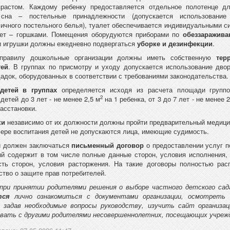
зрастом. Каждому ребенку предоставляется отдельное полотенце дл
 сна – постельные принадлежности (допускается использование
личного постельного белья), туалет обеспечивается индивидуальными с
лет – горшками. Помещения оборудуются приборами по
обеззаражива
и игрушки должны ежедневно подвергаться
уборке и дезинфекции
.
правилу дошкольные организации должны иметь собственную
тер
тей
. В группах по присмотру и уходу допускается использование дво
адок, оборудованных в соответствии с требованиями законодательства.
 детей в группах
определяется исходя из расчета площади группов
2
детей до 3 лет - не менее 2,5 м
на 1 ребенка, от 3 до 7 лет - не менее 
асстановки.
ки
независимо от их должности должны пройти предварительный медици
фере воспитания детей не допускаются лица, имеющие судимость.
и должен заключаться
письменный договор
о предоставлении услуг п
ый содержит в том числе полные данные сторон, условия исполнения, 
сть сторон, условия расторжения. На такие договоры полностью рас
ство о защите прав потребителей.
 при принятии родителями решения о выборе частного детского сада
ется
лично ознакомиться с документами организации, осмотреть
 задав необходимые вопросы руководству, изучить сайт организа
овать с другими родителями несовершеннолетних, посещающих учреж