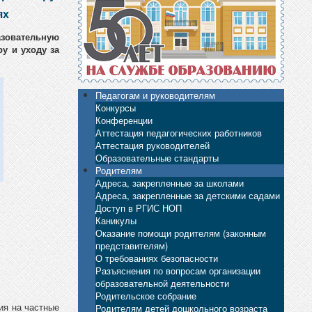
ях
зовательную
у и уходу за
Педагогам и руководителям
Конкурсы
Конференции
Аттестация педагогических работников
Аттестация руководителей
Образовательные стандарты
Родителям
Адреса, закрепленные за школами
Адреса, закрепленные за детскими садами
Доступ в РГИС НОП
Каникулы
Оказание помощи родителям (законным
представителям)
О требованиях безопасности
Разъяснения по вопросам организации
образовательной деятельности
Родительское собрание
ия на частные
Родителям детей дошкольного возраста