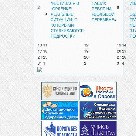
ФЕСТИВАЛЯ В
НАШИХ
ИВ
3
6
"ОРЛЁНКЕ"
РЕБЯТ НА
-
РЕАЛЬНЫЕ
«БОЛЬШОЙ
ОБ
СИТУАЦИИ, С
ПЕРЕМЕНЕ»
ГР
КОТОРЫМИ
ФЕ
СТАЛКИВАЮТСЯ
"U
ПОДРОСТКИ
ПЕ
10
11
12
13
14
17
18
19
20
21
24
25
26
27
28
31
1
2
3
4