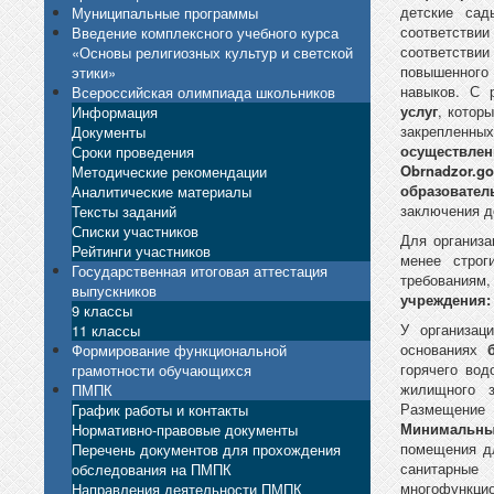
детские сад
Муниципальные программы
соответствии
Введение комплексного учебного курса
соответствии
«Основы религиозных культур и светской
повышенног
этики»
навыков. С 
Всероссийская олимпиада школьников
услуг
, котор
Информация
закрепленны
Документы
осуществлен
Сроки проведения
Obrnadzor
.
go
Методические рекомендации
образовател
Аналитические материалы
заключения д
Тексты заданий
Списки участников
Для организ
Рейтинги участников
менее строг
Государственная итоговая аттестация
требованиям
выпускников
учреждения:
9 классы
У организац
11 классы
основаниях
Формирование функциональной
горячего вод
грамотности обучающихся
жилищного з
ПМПК
Размещение
График работы и контакты
Минимальны
Нормативно-правовые документы
помещения дл
Перечень документов для прохождения
санитарные
обследования на ПМПК
многофункцио
Направления деятельности ПМПК