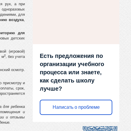
я рук, а при
 одноразовых
идениями, для
нию воздуха
,
риторию для
ровых детских
ой (игровой)
Есть предложения по
2
2 м
, без учета
организации учебного
нский осмотр.
процесса или знаете,
как сделать школу
о присмотру и
оплаты, срок,
лучше?
пространяется
 для ребенка
Написать о проблеме
 помещения и
ции и отзывы
дение.