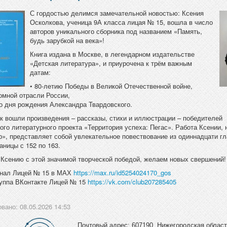
С гордостью делимся замечательной новостью: Ксения
Осколкова, ученица 9А класса лицая № 15, вошла в число
авторов уникального сборника под названием «Память,
будь зарубкой на века»!
Книга издана в Москве, в легендарном издательстве
«Детская литература», и приурочена к трём важным
датам:
• 80-летию Победы в Великой Отечественной войне,
омной отрасли России,
со дня рождения Александра Твардовского.
ик вошли произведения – рассказы, стихи и иллюстрации – победителей
го литературного проекта «Территория успеха: Пегас». Работа Ксении, 
», представляет собой увлекательное повествование из одиннадцати гл
аницы с 152 по 163.
Ксению с этой значимой творческой победой, желаем новых свершений!
анал Лицей № 15 в МАХ
https://max.ru/id5254024170_gos
руппа ВКонтакте Лицей № 15
https://vk.com/club207285405
вано: 08.05.2026 14:53
Почтовый адрес: 607190, Нижегородская область