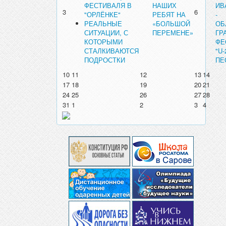
ФЕСТИВАЛЯ В
НАШИХ
ИВ
3
6
"ОРЛЁНКЕ"
РЕБЯТ НА
-
РЕАЛЬНЫЕ
«БОЛЬШОЙ
ОБ
СИТУАЦИИ, С
ПЕРЕМЕНЕ»
ГР
КОТОРЫМИ
ФЕ
СТАЛКИВАЮТСЯ
"U
ПОДРОСТКИ
ПЕ
10
11
12
13
14
17
18
19
20
21
24
25
26
27
28
31
1
2
3
4