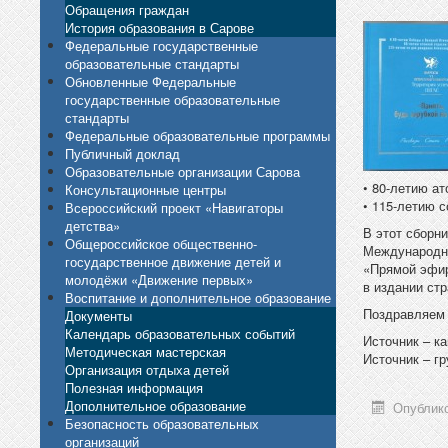
Обращения граждан
История образования в Сарове
Федеральные государственные
образовательные стандарты
Обновленные Федеральные
государственные образовательные
стандарты
Федеральные образовательные программы
Публичный доклад
Образовательные организации Сарова
• 80-летию ат
Консультационные центры
• 115-летию 
Всероссийский проект «Навигаторы
детства»
В этот сборн
Общероссийское общественно-
Международно
государственное движение детей и
«Прямой эфир
молодёжи «Движение первых»
в издании стр
Воспитание и дополнительное образование
Поздравляем 
Документы
Календарь образовательных событий
Источник – к
Методическая мастерская
Источник – г
Организация отдыха детей
Полезная информация
Дополнительное образование
Опублико
Безопасность образовательных
организаций