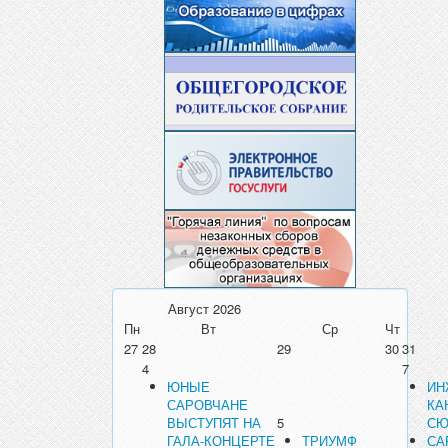
Август
2026
Пн
Вт
Ср
Чт
27
28
29
30
31
4
7
ЮНЫЕ
ИН
САРОВЧАНЕ
КА
ВЫСТУПЯТ НА
5
СЮ
ГАЛА-КОНЦЕРТЕ
ТРИУМФ
СА